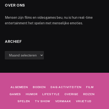
OVER ONS
Mensen zijn films en videogames beu, nu is hun real-time
entertainment het spelen met menselijke emoties.
ARCHIEF
Archief
ALGEMEEN
BOEKEN
DAG ACTIVITEITEN
FILM
GAMES
HUMOR
LIFESTYLE
OVERIGE
REIZEN
SPELEN
TV SHOW
VERMAAK
VRIJETIJD